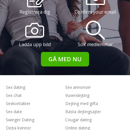
Registrera dig
Confirm your email
Ladda upp bild
Sök medlemmar
GÅ MED NU
Sex dating
Sex annonser
Sex chat
Vuxendejting
Sexkontakter
Dejting med gifta
Sex date
Bästa dejtingsajter
Swinger Dating
Cougar dating
Dejta kvinnor
Online dating