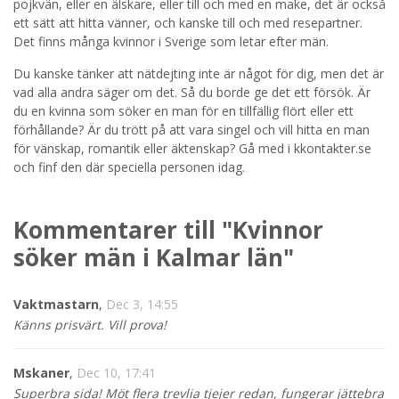
pojkvän, eller en älskare, eller till och med en make, det är också
ett sätt att hitta vänner, och kanske till och med resepartner.
STARTA NU!
Det finns många kvinnor i Sverige som letar efter män.
Du kanske tänker att nätdejting inte är något för dig, men det är
vad alla andra säger om det. Så du borde ge det ett försök. Är
du en kvinna som söker en man för en tillfällig flört eller ett
förhållande? Är du trött på att vara singel och vill hitta en man
för vänskap, romantik eller äktenskap? Gå med i kkontakter.se
och finf den där speciella personen idag.
Kommentarer till "Kvinnor
söker män i Kalmar län"
Vaktmastarn
,
Dec 3, 14:55
Känns prisvärt. Vill prova!
Mskaner
,
Dec 10, 17:41
Superbra sida! Möt flera trevlia tjejer redan, fungerar jättebra