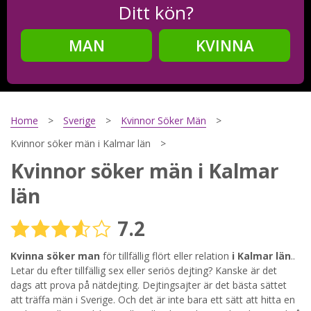
Ditt kön?
MAN
KVINNA
Steg
2
Ditt födelsedatum?
Home
Sverige
Kvinnor Söker Män
Kvinnor söker män i Kalmar län
Kvinnor söker män i Kalmar
Steg
3
län
Din mailadress?
7.2
Kvinna söker man
för tillfällig flört eller relation
i Kalmar län
..
Genom att registrera godkänner jag
Villkoren
och
Letar du efter tillfällig sex eller seriös dejting? Kanske är det
Sekretesspolicyn
. Jag godkänner att ta emot information och
dags att prova på nätdejting. Dejtingsajter är det bästa sättet
reklam via e-post från hemsidans operatörer. Jag kan dra
att träffa män i Sverige. Och det är inte bara ett sätt att hitta en
tillbaka godkännande när jag vill.