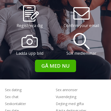
Registrera dig
Confirm your email
Ladda upp bild
Sök medlemmar
GÅ MED NU
Sex dating
Sex annonser
Sex chat
Vuxendejting
Sexkontakter
Dejting med gifta
Sex date
Bästa dejtingsajter