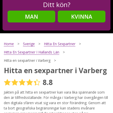
Ditt kön?
MAN
KVINNA
Steg
2
Ditt födelsedatum?
Home
Sverige
Hitta En Sexpartner
Hitta En Sexpartner I Hallands Län
Hitta en sexpartner i Varberg
Steg
3
Hitta en sexpartner i Varberg
Din mailadress?
8.8
Jakten på att hitta en sexpartner kan vara lika spännande som
den är tillfredsställande. För många i Varberg har övergången till
Genom att registrera godkänner jag
Villkoren
och
Sekretesspolicyn
. Jag godkänner att ta emot information och
den digitala sfären visat sig vara en stor förändring. Genom att
reklam via e-post från hemsidans operatörer. Jag kan dra
ta bort geografiska begränsningar kan stadens invånare
tillbaka godkännande när jag vill.