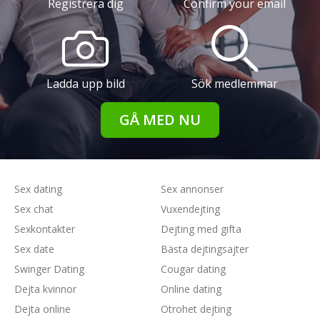
Registrera dig
Confirm your email
Ladda upp bild
Sök medlemmar
GÅ MED NU
Sex dating
Sex annonser
Sex chat
Vuxendejting
Sexkontakter
Dejting med gifta
Sex date
Bästa dejtingsajter
Swinger Dating
Cougar dating
Dejta kvinnor
Online dating
Dejta online
Otrohet dejting