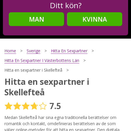
Ditt kön?
MAN
KVINNA
Steg
2
Ditt födelsedatum?
Home
Sverige
Hitta En Sexpartner
Hitta En Sexpartner I Västerbottens Län
Hitta en sexpartner i Skellefteå
Steg
3
Hitta en sexpartner i
Din mailadress?
Skellefteå
7.5
Genom att registrera godkänner jag
Villkoren
och
Medan Skellefteå har sina egna traditionella berättelser om
Sekretesspolicyn
. Jag godkänner att ta emot information och
reklam via e-post från hemsidans operatörer. Jag kan dra
romantik och kontakt, omdefinieras berättelsen av de som
tillbaka godkännande när jag vill.
väljer online-metoder för att hitta en sexpartner. Den digitala