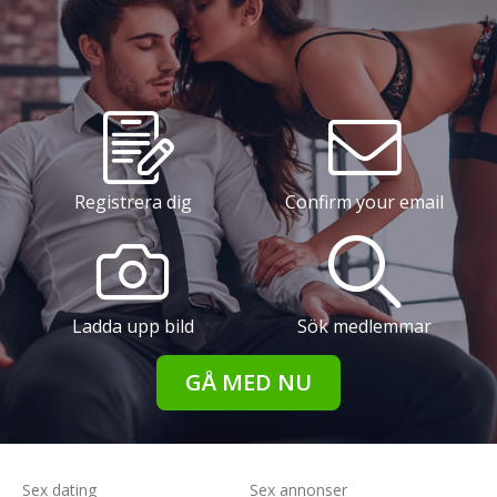
Registrera dig
Confirm your email
Ladda upp bild
Sök medlemmar
GÅ MED NU
Sex dating
Sex annonser