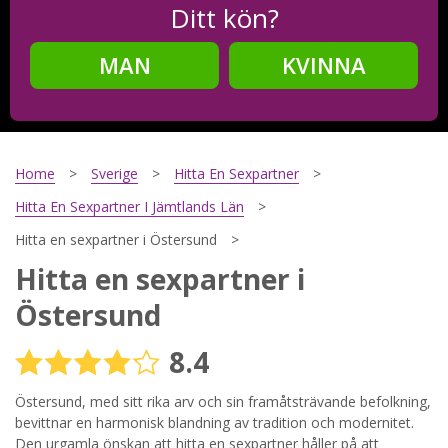
Ditt kön?
MAN
KVINNA
Steg
2
Ditt födelsedatum?
Home
Sverige
Hitta En Sexpartner
Hitta En Sexpartner I Jämtlands Län
Hitta en sexpartner i Östersund
Steg
3
Hitta en sexpartner i
Din mailadress?
Östersund
8.4
Genom att registrera godkänner jag
Villkoren
och
Östersund, med sitt rika arv och sin framåtsträvande befolkning,
Sekretesspolicyn
. Jag godkänner att ta emot information och
reklam via e-post från hemsidans operatörer. Jag kan dra
bevittnar en harmonisk blandning av tradition och modernitet.
tillbaka godkännande när jag vill.
Den urgamla önskan att hitta en sexpartner håller på att