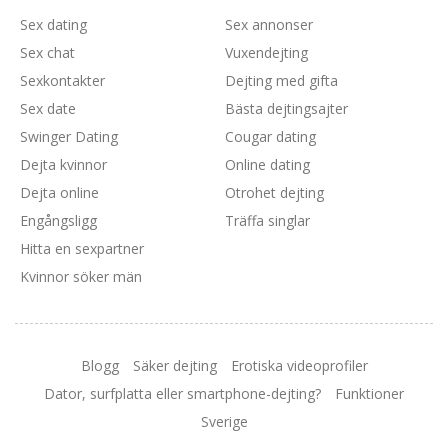
Sex dating
Sex annonser
Sex chat
Vuxendejting
Sexkontakter
Dejting med gifta
Sex date
Bästa dejtingsajter
Swinger Dating
Cougar dating
Dejta kvinnor
Online dating
Dejta online
Otrohet dejting
Engångsligg
Träffa singlar
Hitta en sexpartner
Kvinnor söker män
Blogg
Säker dejting
Erotiska videoprofiler
Dator, surfplatta eller smartphone-dejting?
Funktioner
Sverige