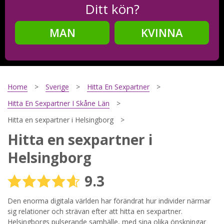
Ditt kön?
MAN
KVINNA
Steg
2
Ditt födelsedatum?
Home
Sverige
Hitta En Sexpartner
Hitta En Sexpartner I Skåne Län
Hitta en sexpartner i Helsingborg
Steg
3
Hitta en sexpartner i
Din mailadress?
Helsingborg
9.3
Genom att registrera godkänner jag
Villkoren
och
Den enorma digitala världen har förändrat hur individer närmar
Sekretesspolicyn
. Jag godkänner att ta emot information och
reklam via e-post från hemsidans operatörer. Jag kan dra
sig relationer och strävan efter att hitta en sexpartner.
tillbaka godkännande när jag vill.
Helsingborgs pulserande samhälle, med sina olika önskningar