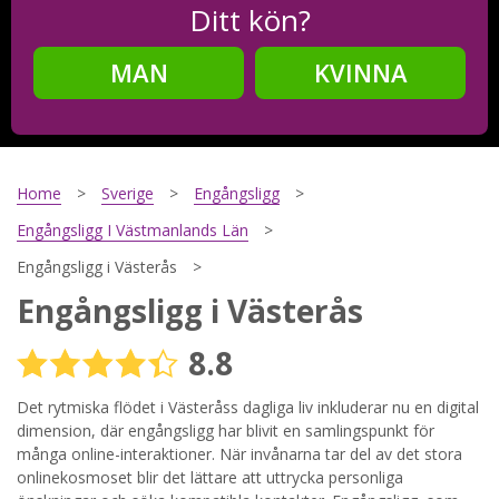
Ditt kön?
MAN
KVINNA
Steg
2
Ditt födelsedatum?
Home
Sverige
Engångsligg
Engångsligg I Västmanlands Län
Engångsligg i Västerås
Steg
3
Engångsligg i Västerås
Din mailadress?
8.8
Det rytmiska flödet i Västeråss dagliga liv inkluderar nu en digital
dimension, där engångsligg har blivit en samlingspunkt för
Genom att registrera godkänner jag
Villkoren
och
Sekretesspolicyn
. Jag godkänner att ta emot information och
många online-interaktioner. När invånarna tar del av det stora
reklam via e-post från hemsidans operatörer. Jag kan dra
onlinekosmoset blir det lättare att uttrycka personliga
tillbaka godkännande när jag vill.