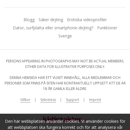
Blogg
Säker dejting
Erotiska videoprofiler
Dator, surfplatta eller smartphone-dejting?
Funktioner
Sverige
PERSONS APPEARING IN PHOTOGRAPHS MAY NOT BE ACTUAL MEMBERS.
OTHER DATA FOR ILLUSTRATIVE PURPOSES ONLY.
DENNA HEMSIDA HAR ETT VUXET INNEHÅLL, ALLA MEDLEMMAR OCH
PERSONER SOM FINNS PÅ SITEN HAR KONTRAKTUELLT UPPGETT ATT DE ÄR
18 ÅR GAMLA ELLER ÄLDRE.
Villkor
Sekretess
Support
Imprint
Den här webbplatsen använder cookies. Vi använder cookies för
att webbplatsen ska fungera korrekt och för att analysera vår