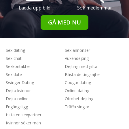
Ladda upp bild
Sök medlemmar
GÅ MED NU
Sex dating
Sex annonser
Sex chat
Vuxendejting
Sexkontakter
Dejting med gifta
Sex date
Bästa dejtingsajter
Swinger Dating
Cougar dating
Dejta kvinnor
Online dating
Dejta online
Otrohet dejting
Engångsligg
Träffa singlar
Hitta en sexpartner
Kvinnor söker män