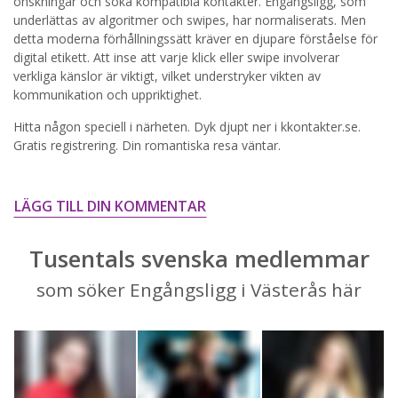
önskningar och söka kompatibla kontakter. Engångsligg, som
underlättas av algoritmer och swipes, har normaliserats. Men
STARTA NU!
detta moderna förhållningssätt kräver en djupare förståelse för
digital etikett. Att inse att varje klick eller swipe involverar
verkliga känslor är viktigt, vilket understryker vikten av
kommunikation och uppriktighet.
Hitta någon speciell i närheten. Dyk djupt ner i kkontakter.se.
Gratis registrering. Din romantiska resa väntar.
LÄGG TILL DIN KOMMENTAR
Tusentals svenska medlemmar
som söker Engångsligg i Västerås här