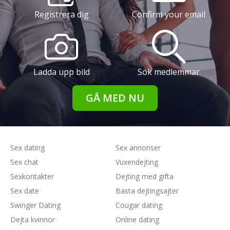
Registrera dig
Confirm your email
Ladda upp bild
Sök medlemmar
GÅ MED NU
Sex dating
Sex annonser
Sex chat
Vuxendejting
Sexkontakter
Dejting med gifta
Sex date
Bästa dejtingsajter
Swinger Dating
Cougar dating
Dejta kvinnor
Online dating