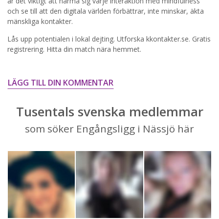
STARTA NU!
är det viktigt att närma sig varje interaktion med mindfulness
och se till att den digitala världen förbättrar, inte minskar, äkta
mänskliga kontakter.
Lås upp potentialen i lokal dejting. Utforska kkontakter.se. Gratis
registrering. Hitta din match nära hemmet.
LÄGG TILL DIN KOMMENTAR
Tusentals svenska medlemmar
som söker Engångsligg i Nässjö här