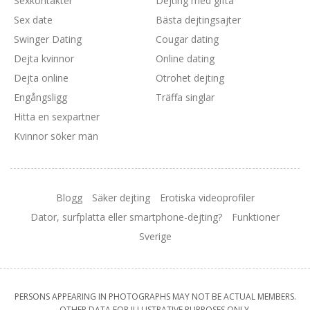
Sexkontakter
Dejting med gifta
Sex date
Bästa dejtingsajter
Swinger Dating
Cougar dating
Dejta kvinnor
Online dating
Dejta online
Otrohet dejting
Engångsligg
Träffa singlar
Hitta en sexpartner
Kvinnor söker män
Blogg
Säker dejting
Erotiska videoprofiler
Dator, surfplatta eller smartphone-dejting?
Funktioner
Sverige
PERSONS APPEARING IN PHOTOGRAPHS MAY NOT BE ACTUAL MEMBERS.
OTHER DATA FOR ILLUSTRATIVE PURPOSES ONLY.