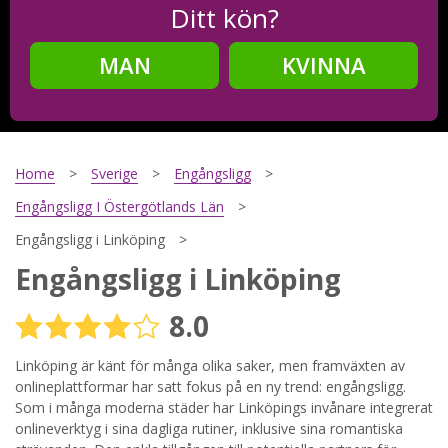
Ditt kön?
MAN
KVINNA
Steg
2
Ditt födelsedatum?
Home
Sverige
Engångsligg
Engångsligg I Östergötlands Län
Engångsligg i Linköping
Steg
3
Engångsligg i Linköping
Din mailadress?
8.0
Linköping är känt för många olika saker, men framväxten av
onlineplattformar har satt fokus på en ny trend: engångsligg.
Genom att registrera godkänner jag
Villkoren
och
Sekretesspolicyn
. Jag godkänner att ta emot information och
Som i många moderna städer har Linköpings invånare integrerat
reklam via e-post från hemsidans operatörer. Jag kan dra
onlineverktyg i sina dagliga rutiner, inklusive sina romantiska
tillbaka godkännande när jag vill.