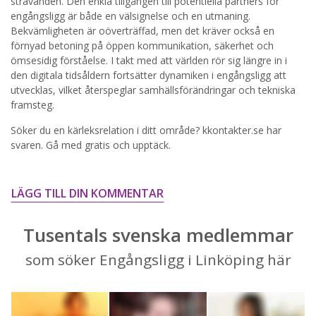
strävanden. Den enkla tillgången till potentiella partners för
engångsligg är både en välsignelse och en utmaning.
STARTA NU!
Bekvämligheten är oöverträffad, men det kräver också en
förnyad betoning på öppen kommunikation, säkerhet och
ömsesidig förståelse. I takt med att världen rör sig längre in i
den digitala tidsåldern fortsätter dynamiken i engångsligg att
utvecklas, vilket återspeglar samhällsförändringar och tekniska
framsteg.
Söker du en kärleksrelation i ditt område? kkontakter.se har
svaren. Gå med gratis och upptäck.
LÄGG TILL DIN KOMMENTAR
Tusentals svenska medlemmar
som söker Engångsligg i Linköping här