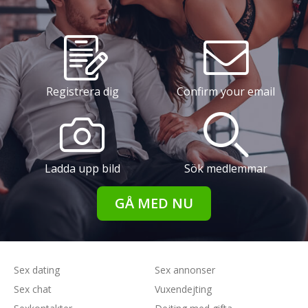
Registrera dig
Confirm your email
Ladda upp bild
Sök medlemmar
GÅ MED NU
Sex dating
Sex annonser
Sex chat
Vuxendejting