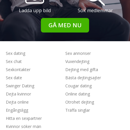
Ladda upp bild
Sök medlemmar
GÅ MED NU
Sex dating
Sex annonser
Sex chat
Vuxendejting
Sexkontakter
Dejting med gifta
Sex date
Bästa dejtingsajter
Swinger Dating
Cougar dating
Dejta kvinnor
Online dating
Dejta online
Otrohet dejting
Engångsligg
Träffa singlar
Hitta en sexpartner
Kvinnor söker män