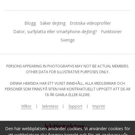
Blogg
Säker dejting
Erotiska videoprofiler
Dator, surfplatta eller smartphone-dejting?
Funktioner
Sverige
PERSONS APPEARING IN PHOTOGRAPHS MAY NOT BE ACTUAL MEMBERS.
OTHER DATA FOR ILLUSTRATIVE PURPOSES ONLY.
DENNA HEMSIDA HAR ETT VUXET INNEHÅLL, ALLA MEDLEMMAR OCH
PERSONER SOM FINNS PÅ SITEN HAR KONTRAKTUELLT UPPGETT ATT DE ÄR
18 ÅR GAMLA ELLER ÄLDRE.
Villkor
Sekretess
Support
Imprint
Den här webbplatsen använder cookies. Vi använder cookies för
att webbplatsen ska fungera korrekt och för att analysera vår