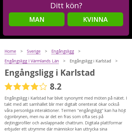
Ditt kön?
MAN
KVINNA
Steg
2
Ditt födelsedatum?
Home
Sverige
Engångsligg
Engångsligg I Värmlands Län
Engångsligg i Karlstad
Engångsligg i Karlstad
Steg
3
8.2
Din mailadress?
Engångsligg i Karlstad har blivit synonymt med möten på nätet. I
takt med att samhället blir mer digitalt orienterat ökar också
våra personliga interaktioner. Termen "engångsligg" kan ha höjt
Genom att registrera godkänner jag
Villkoren
och
ögonbrynen, men nu är det en fras som ofta ses på
Sekretesspolicyn
. Jag godkänner att ta emot information och
dejtingprofiler och avslappnade chattrum. Digitala plattformar
reklam via e-post från hemsidans operatörer. Jag kan dra
tillbaka godkännande när jag vill.
erbjuder ett utrymme där människor kan uttrycka sina