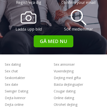
Registrera dig
Confirm your email
Ladda upp bild
Sök medlemmar
GÅ MED NU
Sex dating
Sex annonser
Sex chat
Vuxendejting
Sexkontakter
Dejting med gifta
Sex date
Bästa dejtingsajter
Swinger Dating
Cougar dating
Dejta kvinnor
Online dating
Dejta online
Otrohet dejting