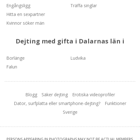
Engångsligg
Träffa singlar
Hitta en sexpartner
Kvinnor söker män
Dejting med gifta i Dalarnas län i
Borlänge
Ludvika
Falun
Blogg
Säker dejting
Erotiska videoprofiler
Dator, surfplatta eller smartphone-dejting?
Funktioner
Sverige
PERSONS APPEARING IN PHOTOGRAPHS MAY NOT BE ACTUAL MEMBERS.