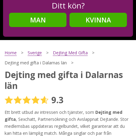
Ditt kön?
MAN
KVINNA
Steg
2
Ditt födelsedatum?
Home
Sverige
Dejting Med Gifta
Dejting med gifta i Dalarnas län
Dejting med gifta i Dalarnas
Steg
3
län
Din mailadress?
9.3
Ett brett utbud av intressen och tjänster, som
Dejting med
Genom att registrera godkänner jag
Villkoren
och
gifta
, Sexchatt, Partnersökning och Avslappnat Dejtande. Stor
Sekretesspolicyn
. Jag godkänner att ta emot information och
medlemsbas uppdateras regelbundet, vilket garanterar att du
reklam via e-post från hemsidans operatörer. Jag kan dra
tillbaka godkännande när jag vill.
kan hitta en lämplig match. Många singlar och par från