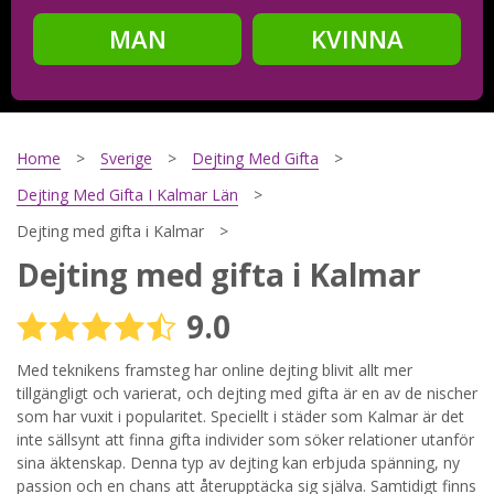
MAN
KVINNA
Steg
2
Ditt födelsedatum?
Home
Sverige
Dejting Med Gifta
Dejting Med Gifta I Kalmar Län
Dejting med gifta i Kalmar
Steg
3
Dejting med gifta i Kalmar
Din mailadress?
9.0
Med teknikens framsteg har online dejting blivit allt mer
tillgängligt och varierat, och dejting med gifta är en av de nischer
Genom att registrera godkänner jag
Villkoren
och
Sekretesspolicyn
. Jag godkänner att ta emot information och
som har vuxit i popularitet. Speciellt i städer som Kalmar är det
reklam via e-post från hemsidans operatörer. Jag kan dra
inte sällsynt att finna gifta individer som söker relationer utanför
tillbaka godkännande när jag vill.
sina äktenskap. Denna typ av dejting kan erbjuda spänning, ny
passion och en chans att återupptäcka sig själva. Samtidigt finns