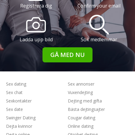
Registrera dig
Confirm your email
Ladda upp bild
Sök medlemmar
GÅ MED NU
Sex dating
Sex annonser
Sex chat
Vuxendejting
Sexkontakter
Dejting med gifta
Sex date
Bästa dejtingsajter
Swinger Dating
Cougar dating
Dejta kvinnor
Online dating
Dejta online
Otrohet dejting