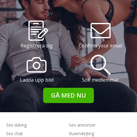
Registrera dig
Confirm your email
Ladda upp bild
Sök medlemmar
GÅ MED NU
Sex dating
Sex annonser
Sex chat
Vuxendejting