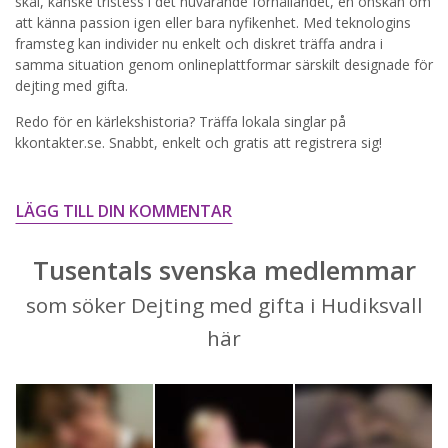
skäl, kanske tristess i det nuvarande förhållandet, en önskan om
att känna passion igen eller bara nyfikenhet. Med teknologins
STARTA NU!
framsteg kan individer nu enkelt och diskret träffa andra i
samma situation genom onlineplattformar särskilt designade för
dejting med gifta.
Redo för en kärlekshistoria? Träffa lokala singlar på
kkontakter.se. Snabbt, enkelt och gratis att registrera sig!
LÄGG TILL DIN KOMMENTAR
Tusentals svenska medlemmar
som söker Dejting med gifta i Hudiksvall
här