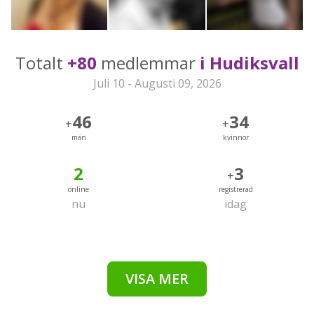
Totalt
+80
medlemmar
i Hudiksvall
Juli 10 - Augusti 09, 2026
46
34
+
+
män
kvinnor
2
3
+
online
registrerad
nu
idag
VISA MER