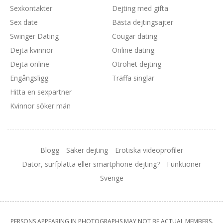
Sexkontakter
Dejting med gifta
Sex date
Bästa dejtingsajter
Swinger Dating
Cougar dating
Dejta kvinnor
Online dating
Dejta online
Otrohet dejting
Engångsligg
Träffa singlar
Hitta en sexpartner
Kvinnor söker män
Blogg
Säker dejting
Erotiska videoprofiler
Dator, surfplatta eller smartphone-dejting?
Funktioner
Sverige
PERSONS APPEARING IN PHOTOGRAPHS MAY NOT BE ACTUAL MEMBERS.