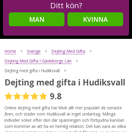
Ditt kön?
MAN
KVINNA
Steg
2
Ditt födelsedatum?
Home
Sverige
Dejting Med Gifta
Dejting Med Gifta I Gävleborgs Län
Dejting med gifta i Hudiksvall
Steg
3
Dejting med gifta i Hudiksvall
Din mailadress?
9.8
Online dejting med gifta har blivit allt mer populärt de senaste
åren, och städer som Hudiksvall är inget undantag. Många
Genom att registrera godkänner jag
Villkoren
och
Sekretesspolicyn
. Jag godkänner att ta emot information och
individer söker efter den där spänningen och förbjudna känslan
reklam via e-post från hemsidans operatörer. Jag kan dra
som kommer av att ha en hemlig relation. Det kan vara av olika
tillbaka godkännande när jag vill.