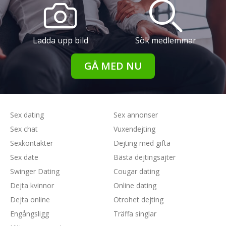
Ladda upp bild
Sök medlemmar
GÅ MED NU
Sex dating
Sex annonser
Sex chat
Vuxendejting
Sexkontakter
Dejting med gifta
Sex date
Bästa dejtingsajter
Swinger Dating
Cougar dating
Dejta kvinnor
Online dating
Dejta online
Otrohet dejting
Engångsligg
Träffa singlar