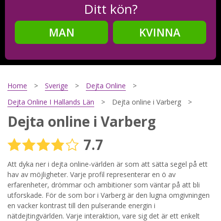
Ditt kön?
MAN
KVINNA
Steg
2
Ditt födelsedatum?
Home
Sverige
Dejta Online
Dejta Online I Hallands Län
Dejta online i Varberg
Dejta online i Varberg
Steg
3
7.7
Din mailadress?
Att dyka ner i dejta online-världen är som att sätta segel på ett
hav av möjligheter. Varje profil representerar en ö av
erfarenheter, drömmar och ambitioner som väntar på att bli
Genom att registrera godkänner jag
Villkoren
och
utforskade. För de som bor i Varberg är den lugna omgivningen
Sekretesspolicyn
. Jag godkänner att ta emot information och
en vacker kontrast till den pulserande energin i
reklam via e-post från hemsidans operatörer. Jag kan dra
tillbaka godkännande när jag vill.
nätdejtingvärlden. Varje interaktion, vare sig det är ett enkelt