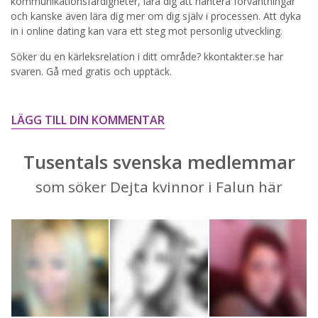
STARTA NU!
kommunikationsfärdigheter, lära dig att hantera förväntningar
och kanske även lära dig mer om dig själv i processen. Att dyka
in i online dating kan vara ett steg mot personlig utveckling.
Söker du en kärleksrelation i ditt område? kkontakter.se har
svaren. Gå med gratis och upptäck.
LÄGG TILL DIN KOMMENTAR
Tusentals svenska medlemmar
som söker Dejta kvinnor i Falun här