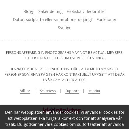
Blogg
Säker dejting
Erotiska videoprofiler
Dator, surfplatta eller smartphone-dejting?
Funktioner
Sverige
PERSONS APPEARING IN PHOTOGRAPHS MAY NOT BE ACTUAL MEMBERS.
OTHER DATA FOR ILLUSTRATIVE PURPOSES ONLY.
DENNA HEMSIDA HAR ETT VUXET INNEHÅLL, ALLA MEDLEMMAR OCH
PERSONER SOM FINNS PÅ SITEN HAR KONTRAKTUELLT UPPGETT ATT DE ÄR
18 ÅR GAMLA ELLER ÄLDRE.
Villkor
Sekretess
Support
Imprint
Den här webbplatsen använder cookies. Vi använder cookies för
att webbplatsen ska fungera korrekt och för att analysera vår
trafik. Du godkänner våra cookies om du fortsätter att använda