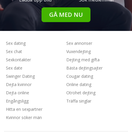
GÅ MED NU
Sex dating
Sex annonser
Sex chat
Vuxendejting
Sexkontakter
Dejting med gifta
Sex date
Bästa dejtingsajter
Swinger Dating
Cougar dating
Dejta kvinnor
Online dating
Dejta online
Otrohet dejting
Engångsligg
Träffa singlar
Hitta en sexpartner
Kvinnor söker män