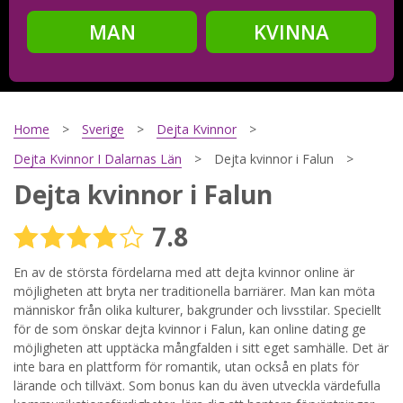
MAN
KVINNA
Steg
2
Ditt födelsedatum?
Home
Sverige
Dejta Kvinnor
Dejta Kvinnor I Dalarnas Län
Dejta kvinnor i Falun
Dejta kvinnor i Falun
Steg
3
7.8
Din mailadress?
En av de största fördelarna med att dejta kvinnor online är
möjligheten att bryta ner traditionella barriärer. Man kan möta
människor från olika kulturer, bakgrunder och livsstilar. Speciellt
Genom att registrera godkänner jag
Villkoren
och
för de som önskar dejta kvinnor i Falun, kan online dating ge
Sekretesspolicyn
. Jag godkänner att ta emot information och
möjligheten att upptäcka mångfalden i sitt eget samhälle. Det är
reklam via e-post från hemsidans operatörer. Jag kan dra
tillbaka godkännande när jag vill.
inte bara en plattform för romantik, utan också en plats för
lärande och tillväxt. Som bonus kan du även utveckla värdefulla