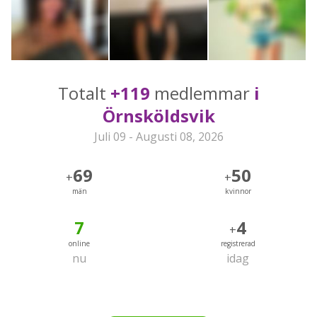
Totalt
+119
medlemmar
i
Örnsköldsvik
Juli 09 - Augusti 08, 2026
69
50
+
+
män
kvinnor
7
4
+
online
registrerad
nu
idag