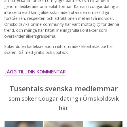
att uttrycka sin önskan om yngre partners och hittar dem
genom dedikerade onlineplattformar. Kärnan i cougar dating är
STARTA NU!
inte centrerad kring åldersskillnaden utan den ömsesidiga
förståelsen, respekten och attraktionen mellan två individer.
Örnsköldsviks online-community har varit mottagligt för denna
trend, och många har hittat meningsfulla kontakter som
överskrider åldersgränserna.
Söker du en kärleksrelation i ditt område? kkontakter.se har
svaren. Gå med gratis och upptäck.
LÄGG TILL DIN KOMMENTAR
Tusentals svenska medlemmar
som söker Cougar dating i Örnsköldsvik
här