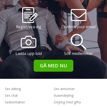
Registrera dig
Confirm your email
Ladda upp bild
Sök medlemmar
GÅ MED NU
Sex dating
Sex annonser
Sex chat
Vuxendejting
Sexkontakter
Dejting med gifta