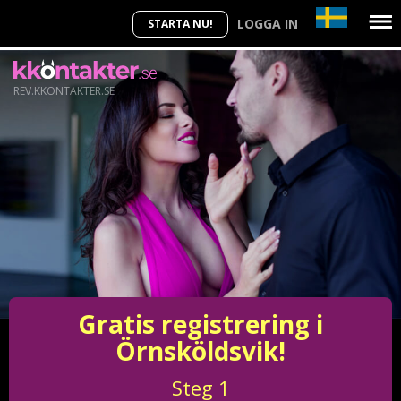
LOGGA IN
STARTA NU!
REV.KKONTAKTER.SE
Gratis registrering i
Örnsköldsvik!
Steg
1