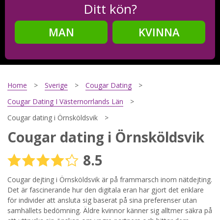
Ditt kön?
MAN
KVINNA
Steg
2
Ditt födelsedatum?
Home
Sverige
Cougar Dating
Cougar Dating I Västernorrlands Län
Cougar dating i Örnsköldsvik
Steg
3
Cougar dating i Örnsköldsvik
Din mailadress?
8.5
Cougar dejting i Örnsköldsvik är på frammarsch inom nätdejting.
Det är fascinerande hur den digitala eran har gjort det enklare
Genom att registrera godkänner jag
Villkoren
och
Sekretesspolicyn
. Jag godkänner att ta emot information och
för individer att ansluta sig baserat på sina preferenser utan
reklam via e-post från hemsidans operatörer. Jag kan dra
samhällets bedömning. Äldre kvinnor känner sig alltmer säkra på
tillbaka godkännande när jag vill.