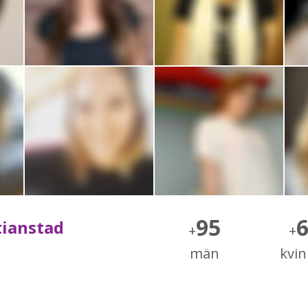
95
stianstad
+
+
män
kvi