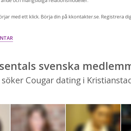
rande och mångsidiga relationsmodeller.
rjar med ett klick. Börja din på kkontakter.se. Registrera dig
ENTAR
sentals svenska medlem
söker Cougar dating i Kristiansta