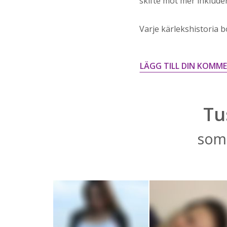
skifte mot mer inklude
Varje kärlekshistoria bö
LÄGG TILL DIN KOMM
Tu
som 