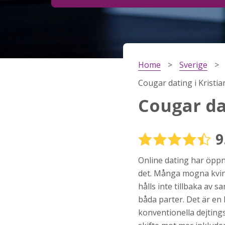
Steg
2
Ditt födelsedatum?
Home
Sverige
Steg
3
Cougar dating i Kristia
Din mailadress?
Cougar da
9
Genom att registrera godkänner jag
Villkoren
oc
Sekretesspolicyn
. Jag godkänner att ta emot
Online dating har öppna
information och reklam via e-post från hemsida
operatörer. Jag kan dra tillbaka godkännande nä
det. Många mogna kvin
vill.
hålls inte tillbaka av 
STARTA NU!
båda parter. Det är en h
konventionella dejting