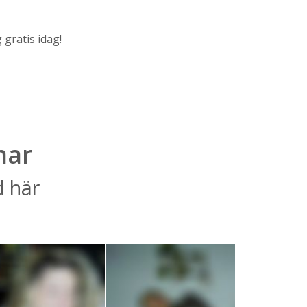
 gratis idag!
mar
d här