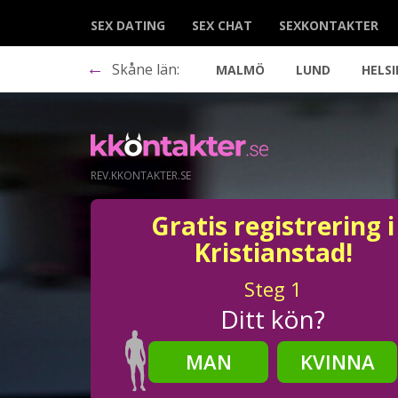
SEX DATING
SEX CHAT
SEXKONTAKTER
←
Skåne län:
MALMÖ
LUND
HELS
REV.KKONTAKTER.SE
Gratis registrering i
Kristianstad!
Steg
1
Ditt kön?
MAN
KVINNA