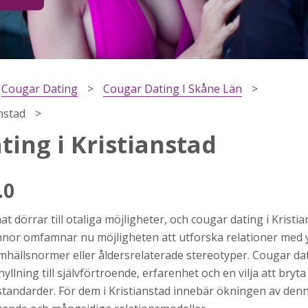
Cougar Dating
Cougar Dating I Skåne Län
nstad
ting i Kristianstad
.0
h
t dörrar till otaliga möjligheter, och cougar dating i Kristia
ns
r jag
nor omfamnar nu möjligheten att utforska relationer med 
samhällsnormer eller åldersrelaterade stereotyper. Cougar da
yllning till självförtroende, erfarenhet och en vilja att bryta
standarder. För dem i Kristianstad innebär ökningen av denn