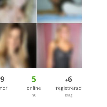
69
5
6
+
nnor
online
registrerad
nu
idag