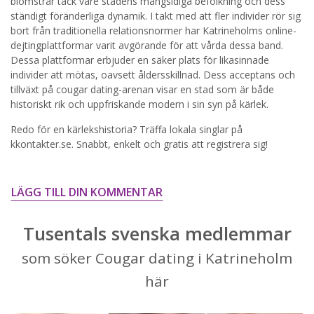
blomstrar tack vare stadens mångsidiga befolkning och dess
ständigt föränderliga dynamik. I takt med att fler individer rör sig
STARTA NU!
bort från traditionella relationsnormer har Katrineholms online-
dejtingplattformar varit avgörande för att vårda dessa band.
Dessa plattformar erbjuder en säker plats för likasinnade
individer att mötas, oavsett åldersskillnad. Dess acceptans och
tillväxt på cougar dating-arenan visar en stad som är både
historiskt rik och uppfriskande modern i sin syn på kärlek.
Redo för en kärlekshistoria? Träffa lokala singlar på
kkontakter.se. Snabbt, enkelt och gratis att registrera sig!
LÄGG TILL DIN KOMMENTAR
Tusentals svenska medlemmar
som söker Cougar dating i Katrineholm
här