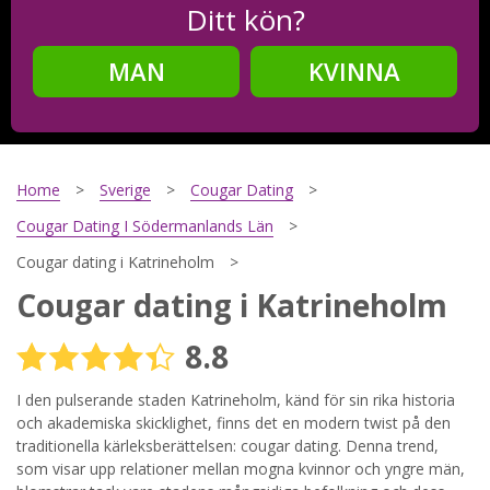
Ditt kön?
MAN
KVINNA
Steg
2
Ditt födelsedatum?
Home
Sverige
Cougar Dating
Cougar Dating I Södermanlands Län
Cougar dating i Katrineholm
Steg
3
Cougar dating i Katrineholm
Din mailadress?
8.8
I den pulserande staden Katrineholm, känd för sin rika historia
och akademiska skicklighet, finns det en modern twist på den
Genom att registrera godkänner jag
Villkoren
och
Sekretesspolicyn
. Jag godkänner att ta emot information och
traditionella kärleksberättelsen: cougar dating. Denna trend,
reklam via e-post från hemsidans operatörer. Jag kan dra
som visar upp relationer mellan mogna kvinnor och yngre män,
tillbaka godkännande när jag vill.