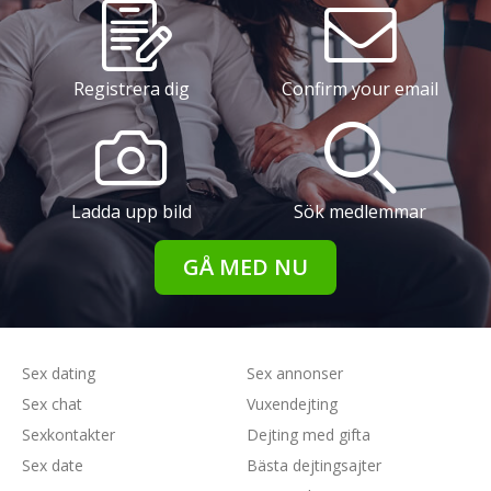
Registrera dig
Confirm your email
Ladda upp bild
Sök medlemmar
GÅ MED NU
Sex dating
Sex annonser
Sex chat
Vuxendejting
Sexkontakter
Dejting med gifta
Sex date
Bästa dejtingsajter