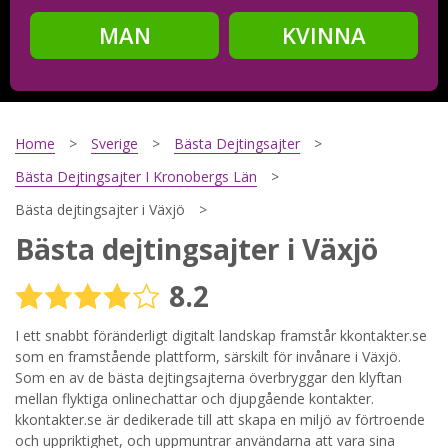
MAN
KVINNA
Steg
2
Ditt födelsedatum?
Home
Sverige
Bästa Dejtingsajter
Bästa Dejtingsajter I Kronobergs Län
Bästa dejtingsajter i Växjö
Steg
3
Bästa dejtingsajter i Växjö
Din mailadress?
8.2
I ett snabbt föränderligt digitalt landskap framstår kkontakter.se
som en framstående plattform, särskilt för invånare i Växjö.
Genom att registrera godkänner jag
Villkoren
och
Sekretesspolicyn
. Jag godkänner att ta emot information och
Som en av de bästa dejtingsajterna överbryggar den klyftan
reklam via e-post från hemsidans operatörer. Jag kan dra
mellan flyktiga onlinechattar och djupgående kontakter.
tillbaka godkännande när jag vill.
kkontakter.se är dedikerade till att skapa en miljö av förtroende
och uppriktighet, och uppmuntrar användarna att vara sina