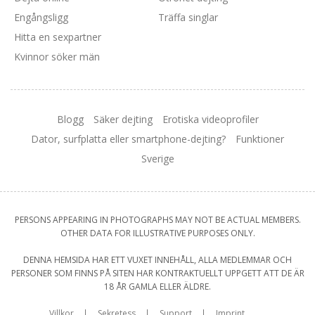
Engångsligg
Träffa singlar
Hitta en sexpartner
Kvinnor söker män
Blogg
Säker dejting
Erotiska videoprofiler
Dator, surfplatta eller smartphone-dejting?
Funktioner
Sverige
PERSONS APPEARING IN PHOTOGRAPHS MAY NOT BE ACTUAL MEMBERS.
OTHER DATA FOR ILLUSTRATIVE PURPOSES ONLY.
DENNA HEMSIDA HAR ETT VUXET INNEHÅLL, ALLA MEDLEMMAR OCH
PERSONER SOM FINNS PÅ SITEN HAR KONTRAKTUELLT UPPGETT ATT DE ÄR
18 ÅR GAMLA ELLER ÄLDRE.
Villkor
Sekretess
Support
Imprint