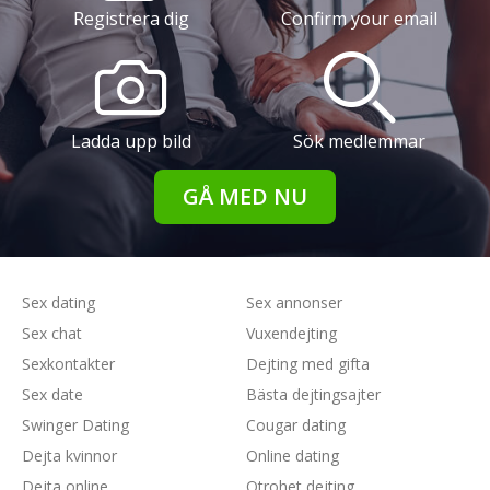
Registrera dig
Confirm your email
Ladda upp bild
Sök medlemmar
GÅ MED NU
Sex dating
Sex annonser
Sex chat
Vuxendejting
Sexkontakter
Dejting med gifta
Sex date
Bästa dejtingsajter
Swinger Dating
Cougar dating
Dejta kvinnor
Online dating
Dejta online
Otrohet dejting