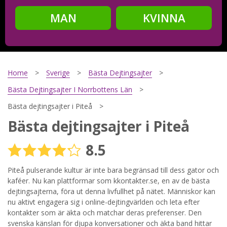
MAN
KVINNA
Steg
2
Ditt födelsedatum?
Home
Sverige
Bästa Dejtingsajter
Bästa Dejtingsajter I Norrbottens Län
Bästa dejtingsajter i Piteå
Steg
3
Bästa dejtingsajter i Piteå
Din mailadress?
8.5
Piteå pulserande kultur är inte bara begränsad till dess gator och
kaféer. Nu kan plattformar som kkontakter.se, en av de bästa
Genom att registrera godkänner jag
Villkoren
och
Sekretesspolicyn
. Jag godkänner att ta emot information och
dejtingsajterna, föra ut denna livfullhet på nätet. Människor kan
reklam via e-post från hemsidans operatörer. Jag kan dra
nu aktivt engagera sig i online-dejtingvärlden och leta efter
tillbaka godkännande när jag vill.
kontakter som är äkta och matchar deras preferenser. Den
svenska känslan för djupa konversationer och äkta band hittar