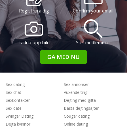
Registrera dig
Confirm your email
Ladda upp bild
Sök medlemmar
GÅ MED NU
Sex dating
Sex annonser
Sex chat
Vuxendejting
Sexkontakter
Dejting med gifta
Sex date
Bästa dejtingsajter
Swinger Dating
Cougar dating
Dejta kvinnor
Online dating