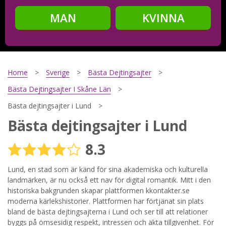
MAN
KVINNA
Steg
2
Ditt födelsedatum?
Home
Sverige
Bästa Dejtingsajter
Bästa Dejtingsajter I Skåne Län
Bästa dejtingsajter i Lund
Steg
3
Bästa dejtingsajter i Lund
Din mailadress?
8.3
Lund, en stad som är känd för sina akademiska och kulturella
landmärken, är nu också ett nav för digital romantik. Mitt i den
Genom att registrera godkänner jag
Villkoren
och
Sekretesspolicyn
. Jag godkänner att ta emot information och
historiska bakgrunden skapar plattformen kkontakter.se
reklam via e-post från hemsidans operatörer. Jag kan dra
moderna kärlekshistorier. Plattformen har förtjänat sin plats
tillbaka godkännande när jag vill.
bland de bästa dejtingsajterna i Lund och ser till att relationer
byggs på ömsesidig respekt, intressen och äkta tillgivenhet. För