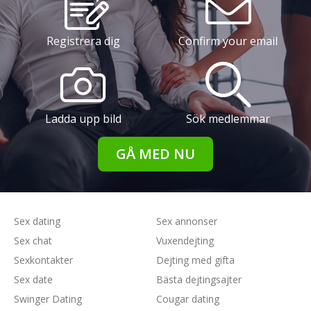
Registrera dig
Confirm your email
Ladda upp bild
Sök medlemmar
GÅ MED NU
Sex dating
Sex annonser
Sex chat
Vuxendejting
Sexkontakter
Dejting med gifta
Sex date
Bästa dejtingsajter
Swinger Dating
Cougar dating