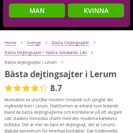
MAN
KVINNA
Steg
2
Ditt födelsedatum?
Home
Sverige
Bästa Dejtingsajter
Bästa Dejtingsajter I Västra Götalands Län
Bästa dejtingsajter i Lerum
Steg
3
Bästa dejtingsajter i Lerum
Din mailadress?
8.7
kkontakter.se utstrålar modern romantik och speglar det
myllrande livet i Lerum. Plattformen är erkänd som ledande
Genom att registrera godkänner jag
Villkoren
och
Sekretesspolicyn
. Jag godkänner att ta emot information och
bland de bästa dejtingsajterna och kombinerar på ett elegant
reklam via e-post från hemsidans operatörer. Jag kan dra
sätt stadens historiska charm med den moderna kärlekens
tillbaka godkännande när jag vill.
brådska. Det är mer än bara en dejtingsajt, det är Lerums
digitala epicentrum för innerliga kontakter. Där traditionella