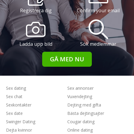
Registrera dig
Confirm your email
Ladda upp bild
Sök medlemmar
GÅ MED NU
Sex dating
Sex annonser
Sex chat
Vuxendejting
Sexkontakter
Dejting med gifta
Sex date
Bästa dejtingsajter
Swinger Dating
Cougar dating
Dejta kvinnor
Online dating