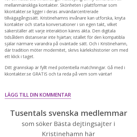
mellanmänskliga kontakter. Skönheten i plattformar som
STARTA NU!
kkontakter.se ligger i deras användarcentrerade
tillvägagångssätt. Kristinehamns invånare kan utforska, knyta
kontakter och starta konversationer i sin egen takt, vilket
säkerställer att varje interaktion känns äkta. Den digitala
tidsåldern distanserar inte hjärtan; istället för den kompatibla
själar närmare varandra på oväntade sätt. Och i Kristinehamn,
där tradition möter modernitet, skrivs kärlekshistorier om med
ett klick i taget.
Ditt grannskap är fyllt med potentiella matchningar. Gå med i
kkontakter.se GRATIS och ta reda på vem som väntar!
LÄGG TILL DIN KOMMENTAR
Tusentals svenska medlemmar
som söker Bästa dejtingsajter i
Kristinehamn här