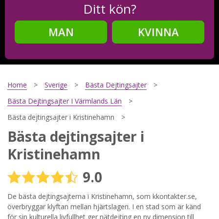
Ditt kön?
MAN
KVINNA
Steg
2
Ditt födelsedatum?
Home
Sverige
Bästa Dejtingsajter
Bästa Dejtingsajter I Värmlands Län
Bästa dejtingsajter i Kristinehamn
Steg
3
Bästa dejtingsajter i
Din mailadress?
Kristinehamn
9.0
Genom att registrera godkänner jag
Villkoren
och
De bästa dejtingsajterna i Kristinehamn, som kkontakter.se,
Sekretesspolicyn
. Jag godkänner att ta emot information och
reklam via e-post från hemsidans operatörer. Jag kan dra
överbryggar klyftan mellan hjärtslagen. I en stad som är känd
tillbaka godkännande när jag vill.
för sin kulturella livfullhet ger nätdejting en ny dimension till