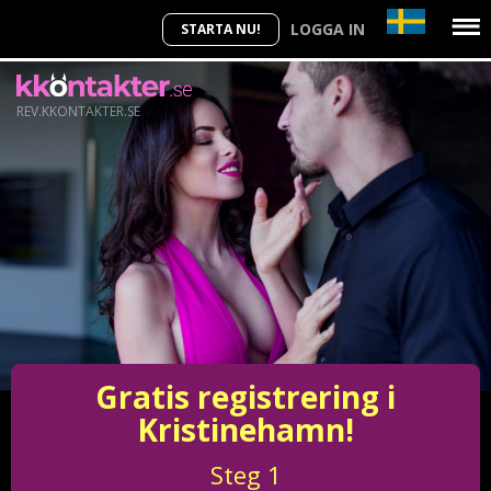
LOGGA IN
STARTA NU!
REV.KKONTAKTER.SE
Gratis registrering i
Kristinehamn!
Steg
1