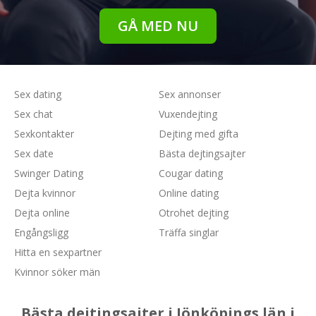
GÅ MED NU
Sex dating
Sex annonser
Sex chat
Vuxendejting
Sexkontakter
Dejting med gifta
Sex date
Bästa dejtingsajter
Swinger Dating
Cougar dating
Dejta kvinnor
Online dating
Dejta online
Otrohet dejting
Engångsligg
Träffa singlar
Hitta en sexpartner
Kvinnor söker män
Bästa dejtingsajter i Jönköpings län i