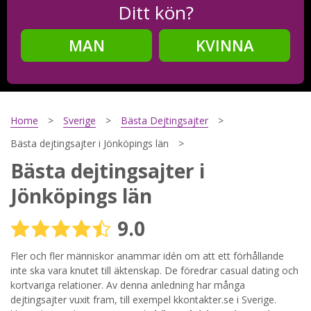
Ditt kön?
MAN
KVINNA
Steg
2
Ditt födelsedatum?
Home
Sverige
Bästa Dejtingsajter
Bästa dejtingsajter i Jönköpings län
Bästa dejtingsajter i
Steg
3
Jönköpings län
Din mailadress?
9.0
Fler och fler människor anammar idén om att ett förhållande
Genom att registrera godkänner jag
Villkoren
och
inte ska vara knutet till äktenskap. De föredrar casual dating och
Sekretesspolicyn
. Jag godkänner att ta emot information och
kortvariga relationer. Av denna anledning har många
reklam via e-post från hemsidans operatörer. Jag kan dra
dejtingsajter vuxit fram, till exempel kkontakter.se i Sverige.
tillbaka godkännande när jag vill.