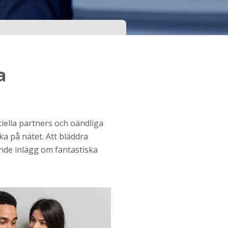
a
tiella partners och oändliga
a på nätet. Att bläddra
ande inlägg om fantastiska