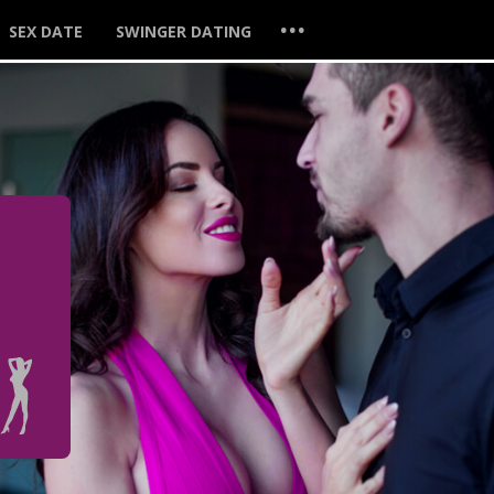
...
SEX DATE
SWINGER DATING