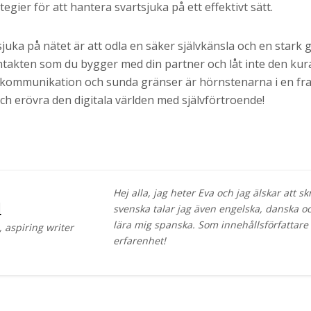
egier för att hantera svartsjuka på ett effektivt sätt.
sjuka på nätet är att odla en säker självkänsla och en stark g
takten som du bygger med din partner och låt inte den kur
n kommunikation och sunda gränser är hörnstenarna i en fr
ch erövra den digitala världen med självförtroende!
Hej alla, jag heter Eva och jag älskar att s
d
svenska talar jag även engelska, danska och
lära mig spanska. Som innehållsförfattare 
 aspiring writer
erfarenhet!