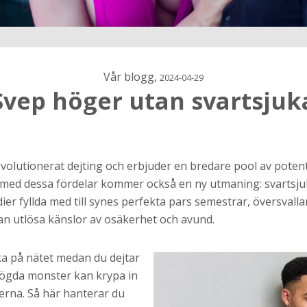
Vår blogg,
2024-04-29
Svep höger utan svartsjuk
h
evolutionerat dejting och erbjuder en bredare pool av poten
n med dessa fördelar kommer också en ny utmaning: svartsjuk
ns
r jag
er fyllda med till synes perfekta pars semestrar, översvall
 kan utlösa känslor av osäkerhet och avund.
a på nätet medan du dejtar
nögda monster kan krypa in
nerna. Så här hanterar du