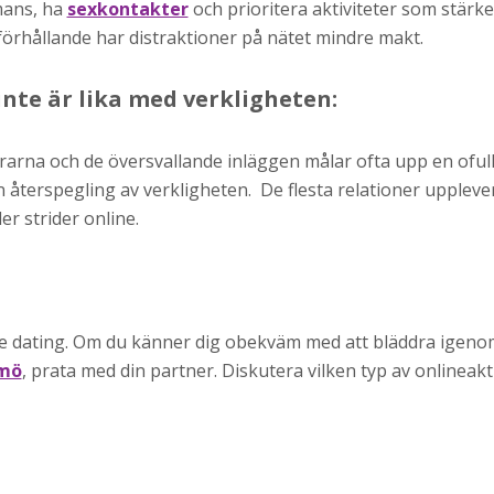
mmans, ha
sexkontakter
och prioritera aktiviteter som stärk
tt förhållande har distraktioner på nätet mindre makt.
inte är lika med verkligheten:
rarna och de översvallande inläggen målar ofta upp en ofull
n återspegling av verkligheten. De flesta relationer upplev
er strider online.
ne dating. Om du känner dig obekväm med att bläddra igeno
lmö
, prata med din partner. Diskutera vilken typ av onlineakt