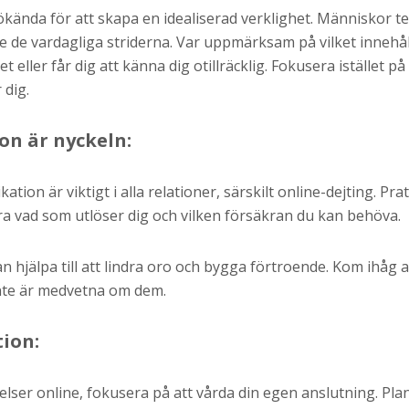
kända för att skapa en idealiserad verklighet. Människor ten
te de vardagliga striderna. Var uppmärksam på vilket innehå
 eller får dig att känna dig otillräcklig. Fokusera istället på
 dig.
n är nyckeln:
ion är viktigt i alla relationer, särskilt online-dejting. Pr
ara vad som utlöser dig och vilken försäkran du kan behöva.
hjälpa till att lindra oro och bygga förtroende. Kom ihåg at
te är medvetna om dem.
tion:
örelser online, fokusera på att vårda din egen anslutning. Pla