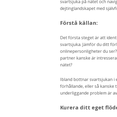
svartsjuka på nätet och navige
dejtinglandskapet med självf
Förstå källan:
Det första steget är att ident
svartsjuka. Jämför du ditt f
onlinepersonligheter du ser? 
partner kanske är intressera
nätet?
Ibland bottnar svartsjukan i 
förhållande, eller så kanske 
underliggande problem är avg
Kurera ditt eget flöd