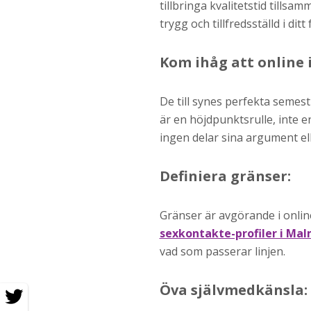
tillbringa kvalitetstid tillsa
trygg och tillfredsställd i di
Kom ihåg att online 
De till synes perfekta semest
är en höjdpunktsrulle, inte e
ingen delar sina argument ell
Definiera gränser:
Gränser är avgörande i onli
sexkontakte-profiler i Ma
vad som passerar linjen.
Öva självmedkänsla: