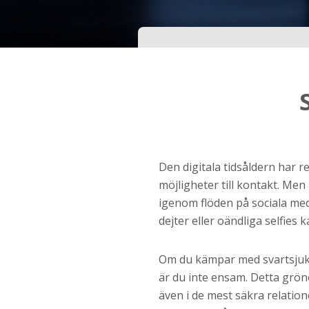
Ditt födelsedatum?
Steg
3
Din mailadress?
Genom att registrera godkänner jag
Villkoren
oc
Den digitala tidsåldern har r
Sekretesspolicyn
. Jag godkänner att ta emot
möjligheter till kontakt. Me
information och reklam via e-post från hemsida
operatörer. Jag kan dra tillbaka godkännande nä
igenom flöden på sociala medi
vill.
dejter eller oändliga selfies
STARTA NU!
Om du kämpar med svartsjuk
är du inte ensam. Detta grö
även i de mest säkra relatio