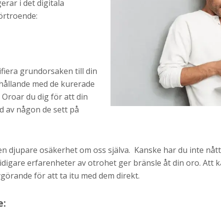
rar i det digitala
örtroende:
ifiera grundorsaken till din
örhållande med de kurerade
Oroar du dig för att din
d av någon de sett på
en djupare osäkerhet om oss själva. Kanske har du inte nått e
tidigare erfarenheter av otrohet ger bränsle åt din oro. Att
örande för att ta itu med dem direkt.
e: