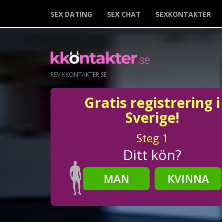
SEX DATING
SEX CHAT
SEXKONTAKTER
REV.KKONTAKTER.SE
Gratis registrering i
Sverige!
Steg
1
Ditt kön?
MAN
KVINNA
Steg
2