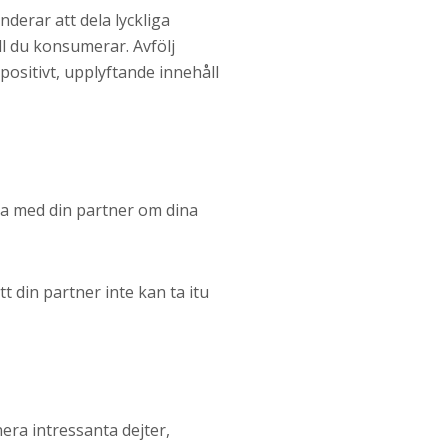
derar att dela lyckliga
ll du konsumerar. Avfölj
 positivt, upplyftande innehåll
ata med din partner om dina
t din partner inte kan ta itu
nera intressanta dejter,