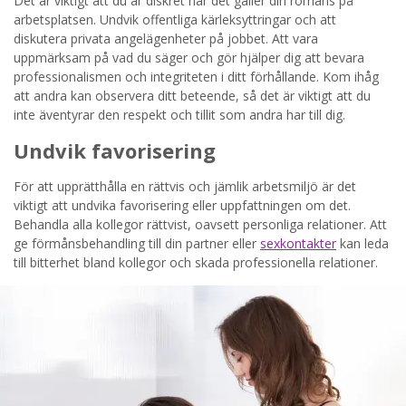
Det är viktigt att du är diskret när det gäller din romans på
arbetsplatsen. Undvik offentliga kärleksyttringar och att
diskutera privata angelägenheter på jobbet. Att vara
uppmärksam på vad du säger och gör hjälper dig att bevara
professionalismen och integriteten i ditt förhållande. Kom ihåg
att andra kan observera ditt beteende, så det är viktigt att du
inte äventyrar den respekt och tillit som andra har till dig.
Undvik favorisering
För att upprätthålla en rättvis och jämlik arbetsmiljö är det
viktigt att undvika favorisering eller uppfattningen om det.
Behandla alla kollegor rättvist, oavsett personliga relationer. Att
ge förmånsbehandling till din partner eller
sexkontakter
kan leda
till bitterhet bland kollegor och skada professionella relationer.