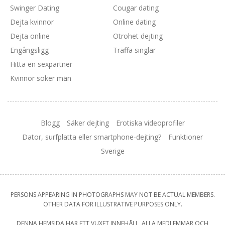
Swinger Dating
Cougar dating
Dejta kvinnor
Online dating
Dejta online
Otrohet dejting
Engångsligg
Träffa singlar
Hitta en sexpartner
Kvinnor söker män
Blogg
Säker dejting
Erotiska videoprofiler
Dator, surfplatta eller smartphone-dejting?
Funktioner
Sverige
PERSONS APPEARING IN PHOTOGRAPHS MAY NOT BE ACTUAL MEMBERS.
OTHER DATA FOR ILLUSTRATIVE PURPOSES ONLY.
DENNA HEMSIDA HAR ETT VUXET INNEHÅLL, ALLA MEDLEMMAR OCH