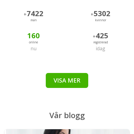
7422
5302
+
+
män
kvinnor
160
425
+
online
registrerad
nu
idag
VISA MER
Vår
blogg