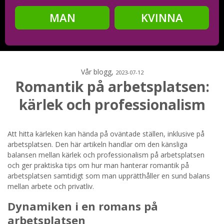
MAN
KVINNA
Steg
2
Ditt födelsedatum?
Vår blogg,
2023-07-12
Romantik på arbetsplatsen:
kärlek och professionalism
Steg
3
Din mailadress?
Att hitta kärleken kan hända på oväntade ställen, inklusive på
arbetsplatsen. Den här artikeln handlar om den känsliga
balansen mellan kärlek och professionalism på arbetsplatsen
och ger praktiska tips om hur man hanterar romantik på
arbetsplatsen samtidigt som man upprätthåller en sund balans
Genom att registrera godkänner jag
Villkoren
och
mellan arbete och privatliv.
Sekretesspolicyn
. Jag godkänner att ta emot information och
reklam via e-post från hemsidans operatörer. Jag kan dra
tillbaka godkännande när jag vill.
Dynamiken i en romans på
arbetsplatsen