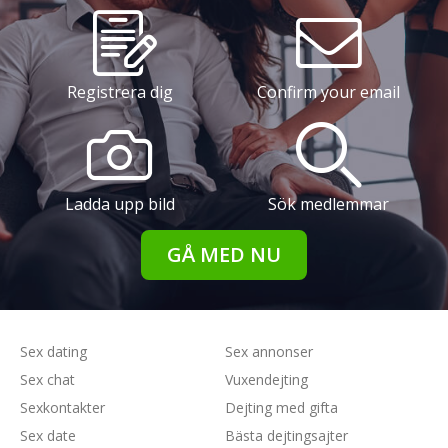
Registrera dig
Confirm your email
Ladda upp bild
Sök medlemmar
GÅ MED NU
Sex dating
Sex annonser
Sex chat
Vuxendejting
Sexkontakter
Dejting med gifta
Sex date
Bästa dejtingsajter