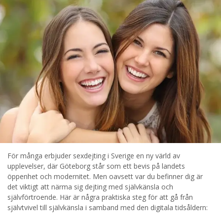
STARTA NU!
För många erbjuder sexdejting i Sverige en ny värld av
upplevelser, där Göteborg står som ett bevis på landets
öppenhet och modernitet. Men oavsett var du befinner dig är
det viktigt att närma sig dejting med självkänsla och
självförtroende. Här är några praktiska steg för att gå från
självtvivel till självkänsla i samband med den digitala tidsåldern: