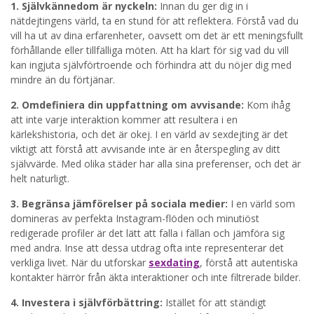
1. Självkännedom är nyckeln:
Innan du ger dig in i
nätdejtingens värld, ta en stund för att reflektera. Förstå vad du
vill ha ut av dina erfarenheter, oavsett om det är ett meningsfullt
förhållande eller tillfälliga möten. Att ha klart för sig vad du vill
kan ingjuta självförtroende och förhindra att du nöjer dig med
mindre än du förtjänar.
2. Omdefiniera din uppfattning om avvisande:
Kom ihåg
att inte varje interaktion kommer att resultera i en
kärlekshistoria, och det är okej. I en värld av sexdejting är det
viktigt att förstå att avvisande inte är en återspegling av ditt
självvärde. Med olika städer har alla sina preferenser, och det är
helt naturligt.
3. Begränsa jämförelser på sociala medier:
I en värld som
domineras av perfekta Instagram-flöden och minutiöst
redigerade profiler är det lätt att falla i fällan och jämföra sig
med andra. Inse att dessa utdrag ofta inte representerar det
verkliga livet. När du utforskar
sexdating
, förstå att autentiska
kontakter härrör från äkta interaktioner och inte filtrerade bilder.
4. Investera i självförbättring:
Istället för att ständigt