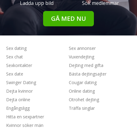
Ladda upp bild
Sök medlemmar
GÅ MED NU
Sex dating
Sex annonser
Sex chat
Vuxendejting
Sexkontakter
Dejting med gifta
Sex date
Bästa dejtingsajter
Swinger Dating
Cougar dating
Dejta kvinnor
Online dating
Dejta online
Otrohet dejting
Engångsligg
Träffa singlar
Hitta en sexpartner
Kvinnor söker män