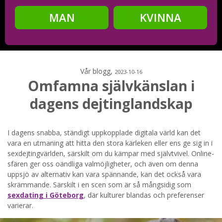
MAN
KVINNA
Steg
2
Ditt födelsedatum?
Vår blogg,
2023-10-16
Omfamna självkänslan i
dagens dejtinglandskap
Steg
3
Din mailadress?
I dagens snabba, ständigt uppkopplade digitala värld kan det
vara en utmaning att hitta den stora kärleken eller ens ge sig in i
sexdejtingvärlden, särskilt om du kämpar med självtvivel. Online-
sfären ger oss oändliga valmöjligheter, och även om denna
uppsjö av alternativ kan vara spännande, kan det också vara
Genom att registrera godkänner jag
Villkoren
och
skrämmande. Särskilt i en scen som är så mångsidig som
Sekretesspolicyn
. Jag godkänner att ta emot information och
reklam via e-post från hemsidans operatörer. Jag kan dra
sexdating i Göteborg
, där kulturer blandas och preferenser
tillbaka godkännande när jag vill.
varierar.