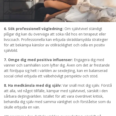
6. Sök professionell vägledning:
Om självtvivel ständigt
plågar dig kan du överväga att söka råd hos en terapeut eller
livscoach. Professionella kan erbjuda skräddarsydda strategier
för att bekämpa känslor av otillräcklighet och odla en positiv
självbild.
7. Omge dig med positiva influenser:
Engagera dig med
vänner och samhällen som lyfter dig. Även om det är frestande
att fördjupa sig helt i världen av sexdejting, kan en balanserad
social cirkel erbjuda ett välbehövligt perspektiv och stöd.
8. Ha medkänsla med dig själv:
Var snäll mot dig själv. Förstå
att alla, vid något tillfälle, kämpar med självtvivel, särskilt i den
sårbara dejtingvärlden. Istället för att vara överdrivet kritisk,
behandla dig själv med samma vänlighet och förståelse som du
skulle erbjuda en vän.