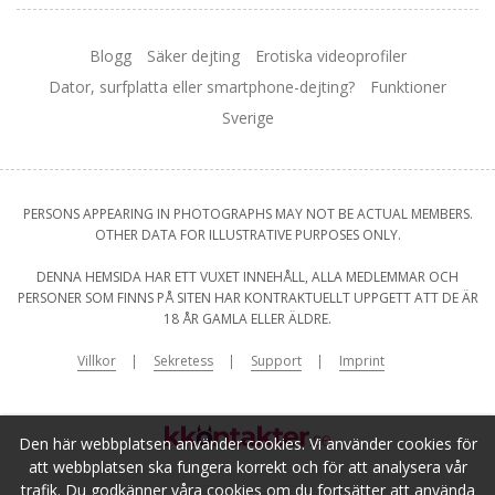
Blogg
Säker dejting
Erotiska videoprofiler
Dator, surfplatta eller smartphone-dejting?
Funktioner
Sverige
PERSONS APPEARING IN PHOTOGRAPHS MAY NOT BE ACTUAL MEMBERS.
OTHER DATA FOR ILLUSTRATIVE PURPOSES ONLY.
DENNA HEMSIDA HAR ETT VUXET INNEHÅLL, ALLA MEDLEMMAR OCH
PERSONER SOM FINNS PÅ SITEN HAR KONTRAKTUELLT UPPGETT ATT DE ÄR
18 ÅR GAMLA ELLER ÄLDRE.
Villkor
Sekretess
Support
Imprint
Den här webbplatsen använder cookies. Vi använder cookies för
att webbplatsen ska fungera korrekt och för att analysera vår
trafik. Du godkänner våra cookies om du fortsätter att använda