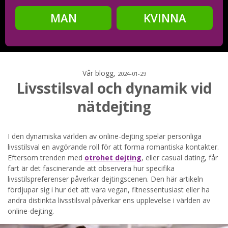
MAN
KVINNA
Steg
2
Ditt födelsedatum?
Vår blogg,
2024-01-29
Livsstilsval och dynamik vid
nätdejting
Steg
3
Din mailadress?
I den dynamiska världen av online-dejting spelar personliga
livsstilsval en avgörande roll för att forma romantiska kontakter.
Eftersom trenden med
otrohet dejting
, eller casual dating, får
fart är det fascinerande att observera hur specifika
livsstilspreferenser påverkar dejtingscenen. Den här artikeln
Genom att registrera godkänner jag
Villkoren
och
fördjupar sig i hur det att vara vegan, fitnessentusiast eller ha
Sekretesspolicyn
. Jag godkänner att ta emot information och
reklam via e-post från hemsidans operatörer. Jag kan dra
andra distinkta livsstilsval påverkar ens upplevelse i världen av
tillbaka godkännande när jag vill.
online-dejting.