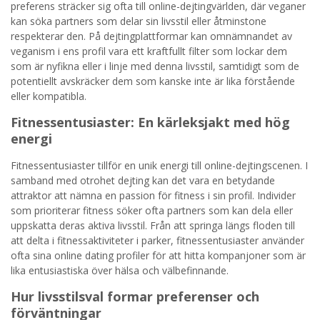
preferens sträcker sig ofta till online-dejtingvärlden, där veganer
kan söka partners som delar sin livsstil eller åtminstone
respekterar den. På dejtingplattformar kan omnämnandet av
veganism i ens profil vara ett kraftfullt filter som lockar dem
som är nyfikna eller i linje med denna livsstil, samtidigt som de
potentiellt avskräcker dem som kanske inte är lika förstående
eller kompatibla.
Fitnessentusiaster: En kärleksjakt med hög
energi
Fitnessentusiaster tillför en unik energi till online-dejtingscenen. I
samband med otrohet dejting kan det vara en betydande
attraktor att nämna en passion för fitness i sin profil. Individer
som prioriterar fitness söker ofta partners som kan dela eller
uppskatta deras aktiva livsstil. Från att springa längs floden till
att delta i fitnessaktiviteter i parker, fitnessentusiaster använder
ofta sina online dating profiler för att hitta kompanjoner som är
lika entusiastiska över hälsa och välbefinnande.
Hur livsstilsval formar preferenser och
förväntningar