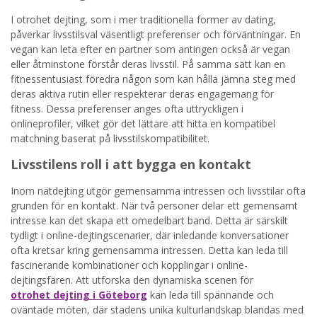
I otrohet dejting, som i mer traditionella former av dating,
påverkar livsstilsval väsentligt preferenser och förväntningar. En
vegan kan leta efter en partner som antingen också är vegan
eller åtminstone förstår deras livsstil. På samma sätt kan en
fitnessentusiast föredra någon som kan hålla jämna steg med
deras aktiva rutin eller respekterar deras engagemang för
fitness. Dessa preferenser anges ofta uttryckligen i
onlineprofiler, vilket gör det lättare att hitta en kompatibel
matchning baserat på livsstilskompatibilitet.
Livsstilens roll i att bygga en kontakt
Inom nätdejting utgör gemensamma intressen och livsstilar ofta
grunden för en kontakt. När två personer delar ett gemensamt
intresse kan det skapa ett omedelbart band. Detta är särskilt
tydligt i online-dejtingscenarier, där inledande konversationer
ofta kretsar kring gemensamma intressen. Detta kan leda till
fascinerande kombinationer och kopplingar i online-
dejtingsfären. Att utforska den dynamiska scenen för
otrohet dejting i Göteborg
kan leda till spännande och
oväntade möten, där stadens unika kulturlandskap blandas med