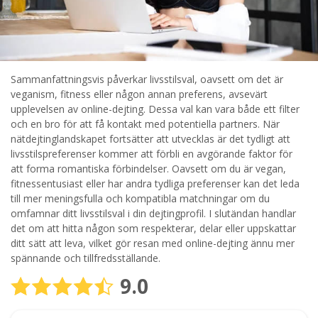
Sammanfattningsvis påverkar livsstilsval, oavsett om det är
veganism, fitness eller någon annan preferens, avsevärt
upplevelsen av online-dejting. Dessa val kan vara både ett filter
och en bro för att få kontakt med potentiella partners. När
nätdejtinglandskapet fortsätter att utvecklas är det tydligt att
livsstilspreferenser kommer att förbli en avgörande faktor för
att forma romantiska förbindelser. Oavsett om du är vegan,
fitnessentusiast eller har andra tydliga preferenser kan det leda
till mer meningsfulla och kompatibla matchningar om du
omfamnar ditt livsstilsval i din dejtingprofil. I slutändan handlar
det om att hitta någon som respekterar, delar eller uppskattar
ditt sätt att leva, vilket gör resan med online-dejting ännu mer
spännande och tillfredsställande.
9.0