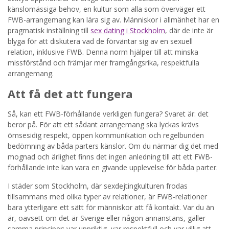
känslomässiga behov, en kultur som alla som överväger ett
FWB-arrangemang kan lära sig av. Människor i allmänhet har en
pragmatisk inställning till
sex dating i Stockholm
, där de inte är
blyga för att diskutera vad de förväntar sig av en sexuell
relation, inklusive FWB. Denna norm hjälper till att minska
missförstånd och främjar mer framgångsrika, respektfulla
arrangemang.
Att få det att fungera
Så, kan ett FWB-förhållande verkligen fungera? Svaret är: det
beror på. För att ett sådant arrangemang ska lyckas krävs
ömsesidig respekt, öppen kommunikation och regelbunden
bedömning av båda parters känslor. Om du närmar dig det med
mognad och ärlighet finns det ingen anledning till att ett FWB-
förhållande inte kan vara en givande upplevelse för båda parter.
I städer som Stockholm, där sexdejtingkulturen frodas
tillsammans med olika typer av relationer, är FWB-relationer
bara ytterligare ett sätt för människor att få kontakt. Var du än
är, oavsett om det är Sverige eller någon annanstans, gäller
samma principer: var uppriktig, var respektfull och var villig att