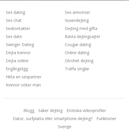
Sex dating
Sex annonser
Sex chat
Vuxendejting
Sexkontakter
Dejting med gifta
Sex date
Bästa dejtingsajter
Swinger Dating
Cougar dating
Dejta kvinnor
Online dating
Dejta online
Otrohet dejting
Engångsligg
Träffa singlar
Hitta en sexpartner
Kvinnor söker män
Blogg
Säker dejting
Erotiska videoprofiler
Dator, surfplatta eller smartphone-dejting?
Funktioner
Sverige