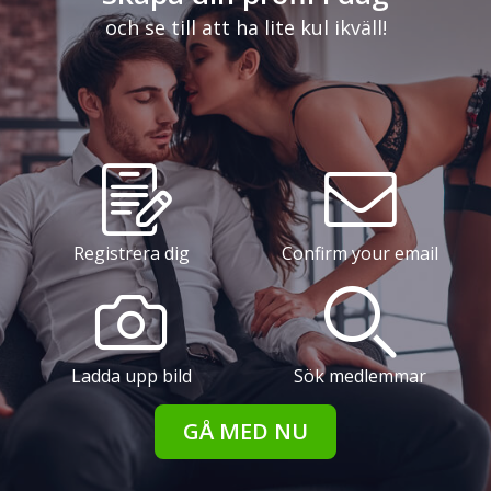
och se till att ha lite kul ikväll!
Registrera dig
Confirm your email
Ladda upp bild
Sök medlemmar
GÅ MED NU