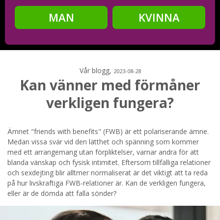
MAN
KVINNA
Steg
2
Ditt födelsedatum?
Vår blogg,
2023-08-28
Kan vänner med förmåner
verkligen fungera?
Steg
3
Din mailadress?
Ämnet "friends with benefits" (FWB) är ett polariserande ämne.
Medan vissa svär vid den lätthet och spänning som kommer
med ett arrangemang utan förpliktelser, varnar andra för att
blanda vänskap och fysisk intimitet. Eftersom tillfälliga relationer
och sexdejting blir alltmer normaliserat är det viktigt att ta reda
Genom att registrera godkänner jag
Villkoren
och
på hur livskraftiga FWB-relationer är. Kan de verkligen fungera,
Sekretesspolicyn
. Jag godkänner att ta emot information och
reklam via e-post från hemsidans operatörer. Jag kan dra
eller är de dömda att falla sönder?
tillbaka godkännande när jag vill.