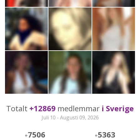
Totalt
+12869
medlemmar
i Sverige
Juli 10 - Augusti 09, 2026
7506
5363
+
+