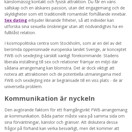
känslomässig kontakt och fysisk attraktion. Du får en väns
sällskap och en älskares passion, utan det engagemang och de
skyldigheter som ett traditionellt romantiskt förhållande innebär.
Sex dating
erbjuder liknande friheter, så att individer kan
utforska sina sexuella önskningar utan att nödvändigtvis ha en
fullblåst relation.
I kosmopolitiska centra som Stockholm, som är en del av det
berömda öppensinnade europeiska landet Sverige, är konceptet
FWB och sexdejting särskilt vanligt förekommande. Stadens
liberala inställning till sex och relationer främjar en miljö där
sådana arrangemang kan blomstra. Det är dock viktigt att
notera att attraktionen och de potentiella utmaningarna med
FWB och sexdejting inte är begränsade till en viss plats - de är
universella problem.
Kommunikation är nyckeln
Den avgörande faktorn för ett framgångsrikt FWB-arrangemang
är kommunikation. Båda parter måste vara på samma sida om
sina förväntningar, känslor och gränser. Att diskutera dessa
frågor på förhand kan verka besvärligt, men det kommer att