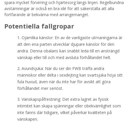
spara mycket förvirring och hjärtesorg längs linjen. Regelbundna
avstämningar är också en bra idé för att säkerställa att alla
fortfarande är bekväma med arrangemanget.
Potentiella fallgropar
Ojämlika känslor: En av de vanligaste utmaningarna är
att den ena parten utvecklar djupare känslor för den
andra. Denna obalans kan snabbt leda till en ansträngd
vänskap eller till och med avsluta förhållandet helt.
Avundsjuka: När du ser din FWB träffa andra
människor eller delta i sexdejting kan svartsjuka höja sitt
fula huvud, även när du inte har för avsikt att göra
förhållandet mer seriöst.
Vänskapspåfrestning: Det extra lagret av fysisk
intimitet kan skapa spänningar eller obekvämlighet som
inte fanns där tidigare, vilket påverkar kvaliteten på
vänskapen.